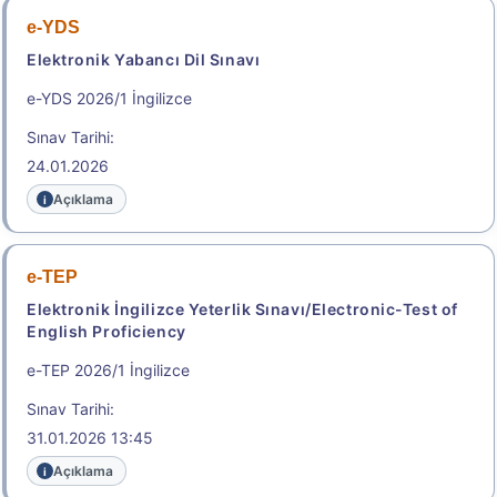
23:59
e-YDS
Elektronik Yabancı Dil Sınavı
Başvuru Yap
e-YDS 2026/1 İngilizce
Sınav Tarihi:
2026 - TÜRKİYE YURT DIŞINDAN ÖĞRENCİ KABUL
SINAVI (TR-YÖS/2) KILAVUZU
24.01.2026
Açıklama
2026 - EXAM FOR FOREING STUDENTS FOR
HIGHER EDUCATION IN TÜRKİYE (TR-YÖS/2) GUIDE
e-TEP
TR-YÖS/2 BAŞVURU SÜRECİ / TR-YÖS/2
Elektronik İngilizce Yeterlik Sınavı/Electronic-Test of
APPLICATION PROCESS
English Proficiency
.
e-TEP 2026/1 İngilizce
Sınav Tarihi:
2026-DGS
31.01.2026 13:45
Açıklama
Dikey Geçiş Sınavı