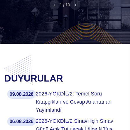
‹
›
1 / 10
DUYURULAR
2026-YÖKDİL/2: Temel Soru
09.08.2026
Kitapçıkları ve Cevap Anahtarları
Yayımlandı
2026-YÖKDİL/2 Sınavı İçin Sınav
06.08.2026
Günü Açık Tutulacak İl/İlçe Nüfus