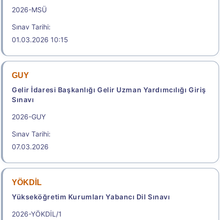
.
2026-MSÜ
Sınav Tarihi:
e-YDS 2026/9 İngilizce
01.03.2026 10:15
Elektronik Yabancı Dil Sınavı
Başvuru Tarihi: 05.08.2026 14:00 -
GUY
13.08.2026 23:59
Gelir İdaresi Başkanlığı Gelir Uzman Yardımcılığı Giriş
2.150,00
Sınavı
2026-GUY
Başvuru Yap
Sınav Tarihi:
07.03.2026
2026-Elektronik Yabancı Dil Sınavı (2026 e-YDS)
Kılavuzu
YÖKDİL
Aday İşlemleri Sistemi (AİS) Engelli Başvuru Kullanıcı
Yükseköğretim Kurumları Yabancı Dil Sınavı
Kılavuzu
2026-YÖKDİL/1