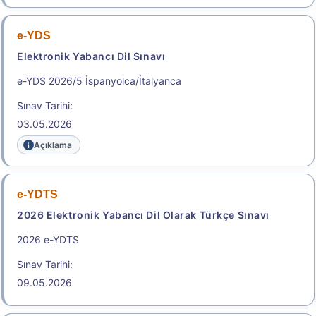
Başvuru Kılavuzu
Aday Başvuru Formu
e-YDS
Elektronik Yabancı Dil Sınavı
Başvuru Merkezleri
e-YDS 2026/5 İspanyolca/İtalyanca
Aday İşlemleri Sistemi (AİS) Engelli Başvuru Kullanıcı
Sınav Tarihi:
Kılavuzu
03.05.2026
.
Açıklama
2026-MEB-AGS (Akademi Giriş
e-YDTS
Sınavı (AGS), Öğretmenlik Alan
2026 Elektronik Yabancı Dil Olarak Türkçe Sınavı
Bilgisi Testi (ÖABT))
2026 e-YDTS
Millî Eğitim Bakanlığı Akademi Giriş Sınavı
Sınav Tarihi:
Sonuç Tarihi: 26.08.2026
09.05.2026