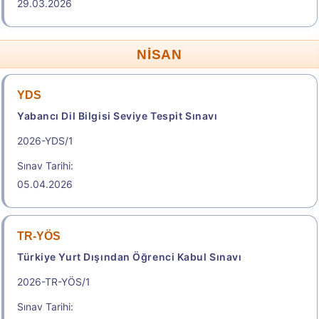
Başvuru Yap
29.03.2026
Başvuru Kılavuzu
Aday Başvuru Formu
NİSAN
Aday İşlemleri Sistemi (AİS) Engelli Başvuru Kullanıcı
Kılavuzu
YDS
Yabancı Dil Bilgisi Seviye Tespit Sınavı
Başvuru Merkezleri
Yakın Sınav Merkezleri
2026-YDS/1
.
Sınav Tarihi:
05.04.2026
2026-ALES/2
Akademik Personel ve Lisansüstü Eğitimi Giriş
TR-YÖS
Sınavı
Türkiye Yurt Dışından Öğrenci Kabul Sınavı
Sonuç Tarihi: 21.08.2026
2026-TR-YÖS/1
Sınav Tarihi:
Sonuçlar