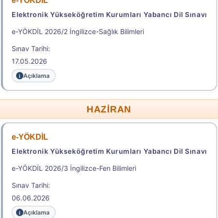
e-YÖKDİL
Elektronik Yükseköğretim Kurumları Yabancı Dil Sınavı
Sonuçlar
e-YÖKDİL 2026/2 İngilizce-Sağlık Bilimleri
Sınav Tarihi:
Başvuru Kılavuzu
Aday Başvuru Formu
17.05.2026
Aday İşlemleri Sistemi (AİS) Engelli Başvuru Kullanıcı
Açıklama
Kılavuzu
Başvuru Merkezleri
HAZİRAN
Adres İline Göre Tercih Edilebilecek Yakın Sınav
e-YÖKDİL
Merkezleri
Elektronik Yükseköğretim Kurumları Yabancı Dil Sınavı
.
e-YÖKDİL 2026/3 İngilizce-Fen Bilimleri
Sınav Tarihi:
2026-HMGS/2
06.06.2026
Hukuk Mesleklerine Giriş Sınavı
Açıklama