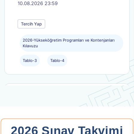
10.08.2026 23:59
Tercih Yap
2026-Yükseköğretim Programları ve Kontenjanları
Kılavuzu
Tablo-3
Tablo-4
.
2026-HMGS/2
Hukuk Mesleklerine Giriş Sınavı
Başvuru Tarihi: 11.08.2026 - 19.08.2026
2026 Sınav Takvimi
Başvuru Yap