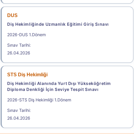
DUS
Sonuçlar
Diş Hekimliğinde Uzmanlık Eğitimi Giriş Sınavı
2026-DUS 1.Dönem
2026-Elektronik Yabancı Dil Sınavı (2026 e-YDS)
Kılavuzu
Sınav Tarihi:
26.04.2026
Aday İşlemleri Sistemi (AİS) Engelli Başvuru Kullanıcı
Kılavuzu
STS Diş Hekimliği
.
Diş Hekimliği Alanında Yurt Dışı Yükseköğretim
Diploma Denkliği İçin Seviye Tespit Sınavı
2026-TUS 2. Dönem
2026-STS Diş Hekimliği 1.Dönem
Tıpta Uzmanlık Eğitimi Giriş Sınavı
Sınav Tarihi:
Sınav Tarihi: 23.08.2026
26.04.2026