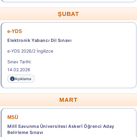
Sonuç Tarihi: 13.08.2026
ŞUBAT
Sonuçlar
e-YDS
Elektronik Yabancı Dil Sınavı
Genel Bilgiler Temel İlke ve Kurallar
e-YDS 2026/2 İngilizce
TABLO-2. Ön Lisans Mezuniyet Alanlarına Göre
Sınav Tarihi:
Dikey Geçiş Yapılabilecek Lisans Programları
14.02.2026
Ön Lisans Diploması Alınacak Olan/Alınan Program
Açıklama
Aday Başvuru Formu
MART
Aday İşlemleri Sistemi (AİS) Engelli Başvuru Kullanıcı
Kılavuzu
MSÜ
Millî Savunma Üniversitesi Askerî Öğrenci Aday
Başvuru Merkezleri
Belirleme Sınavı