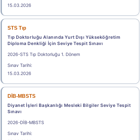
e-TEP 2026/3 İngilizce
15.03.2026
Elektronik İngilizce Yeterlik Sınavı/Electronic-Test of
English Proficiency
Sonuç Tarihi: 18.08.2026
STS Tıp
Tıp Doktorluğu Alanında Yurt Dışı Yükseköğretim
Diploma Denkliği İçin Seviye Tespit Sınavı
Sonuçlar
2026-STS Tıp Doktorluğu 1. Dönem
.
Sınav Tarihi:
15.03.2026
2026-KPSS Ön Lisans
Kamu Personel Seçme Sınavı
DİB-MBSTS
Geç Başvuru Tarihi: 19.08.2026 - 20.08.2026
Diyanet İşleri Başkanlığı Mesleki Bilgiler Seviye Tespit
23:59
Sınavı
800,00
2026-DİB-MBSTS
Sınav Tarihi: