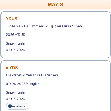
MAYIS
Başvuru Kılavuzu
Aday Başvuru Formu
YDUS
Başvuru Merkezleri
Tıpta Yan Dal Uzmanlık Eğitimi Giriş Sınavı
2026-YDUS
Aday İşlemleri Sistemi (AİS) Engelli Başvuru Kullanıcı
Kılavuzu
Sınav Tarihi:
.
02.05.2026
2026-STS Tıp Doktorluğu 2.
e-YDS
Dönem
Elektronik Yabancı Dil Sınavı
Tıp Doktorluğu Alanında Yurt Dışı Yükseköğretim
e-YDS 2026/4 İngilizce
Diploma Denkliği İçin Seviye Tespit Sınavı
Sınav Tarihi:
Sınav Tarihi: 23.08.2026
02.05.2026
Açıklama