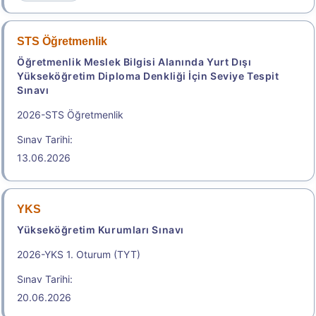
Geç Başvuru Tarihi: 26.08.2026 - 26.08.2026
23:59
STS Öğretmenlik
Öğretmenlik Meslek Bilgisi Alanında Yurt Dışı
Başvuru Yap
Yükseköğretim Diploma Denkliği İçin Seviye Tespit
Sınavı
.
2026-STS Öğretmenlik
Sınav Tarihi:
2026-İYÖS
13.06.2026
İdari Yargı Ön Sınavı
Geç Başvuru Tarihi: 26.08.2026 - 26.08.2026
YKS
23:59
Yükseköğretim Kurumları Sınavı
2026-YKS 1. Oturum (TYT)
Başvuru Yap
Sınav Tarihi:
20.06.2026