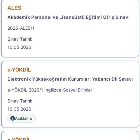
Sonuçlar
ALES
Akademik Personel ve Lisansüstü Eğitimi Giriş Sınavı
Başvuru Kılavuzu
Aday Başvuru Formu
2026-ALES/1
Aday İşlemleri Sistemi (AİS) Engelli Başvuru Kullanıcı
Sınav Tarihi:
Kılavuzu
10.05.2026
Başvuru Merkezleri Listesi
e-YÖKDİL
Adres İline Göre Tercih Edilebilecek Yakın Sınav
Merkezleri
Elektronik Yükseköğretim Kurumları Yabancı Dil Sınavı
e-YÖKDİL 2026/1 İngilizce-Sosyal Bilimler
.
Sınav Tarihi:
16.05.2026
2026-YÖKDİL/2
Açıklama
Yükseköğretim Kurumları Yabancı Dil Sınavı
Sonuç Tarihi: 26.08.2026