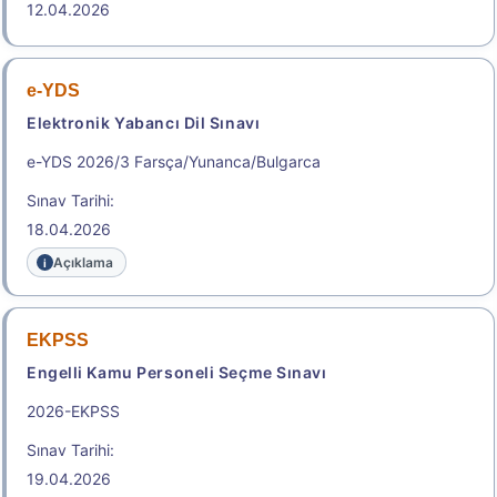
12.04.2026
Başvuru Kılavuzu
e-YDS
2026-ALES/2: Temel Soru Kitapçığı ve Cevap
Elektronik Yabancı Dil Sınavı
Anahtarı (% 10)
e-YDS 2026/3 Farsça/Yunanca/Bulgarca
Aday Başvuru Formu
Sınav Tarihi:
18.04.2026
Aday İşlemleri Sistemi (AİS) Engelli Başvuru Kullanıcı
Kılavuzu
Açıklama
Başvuru Merkezleri Listesi
EKPSS
.
Engelli Kamu Personeli Seçme Sınavı
2026-EKPSS
e-YDS 2026/9 İngilizce
Sınav Tarihi:
Elektronik Yabancı Dil Sınavı
19.04.2026