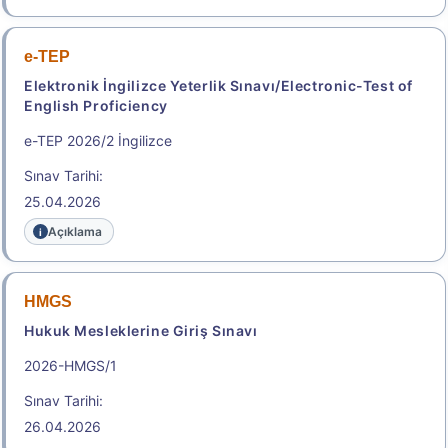
Sınav Tarihi: 22.08.2026
2.150,00
e-TEP
Elektronik İngilizce Yeterlik Sınavı/Electronic-Test of
Başvuru Yap
English Proficiency
e-TEP 2026/2 İngilizce
2026-Elektronik Yabancı Dil Sınavı (2026 e-YDS)
Sınav Tarihi:
Kılavuzu
25.04.2026
Aday İşlemleri Sistemi (AİS) Engelli Başvuru Kullanıcı
Açıklama
Kılavuzu
.
HMGS
Hukuk Mesleklerine Giriş Sınavı
e-YDS 2026/9 İngilizce
2026-HMGS/1
Elektronik Yabancı Dil Sınavı
Sınav Tarihi:
Sonuç Tarihi: 22.08.2026
26.04.2026
2.150,00