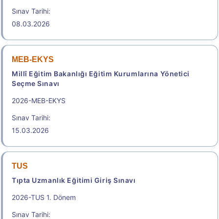
.
Sınav Tarihi:
08.03.2026
2026-ÖZYES
YKS Kapsamında Spor Bilimleri İçin Özel Yetenek
MEB-EKYS
Sınavı
Millî Eğitim Bakanlığı Eğitim Kurumlarına Yönetici
Sınav Tarihi: 15.08.2026 - 18.08.2026
Seçme Sınavı
2.250,00
2026-MEB-EKYS
Sınav Tarihi:
15.03.2026
2026 Özel Yetenek Sınavı (ÖZYES) Kılavuzu
Başvuru Merkezleri
TUS
Tıpta Uzmanlık Eğitimi Giriş Sınavı
.
2026-TUS 1. Dönem
Sınav Tarihi: