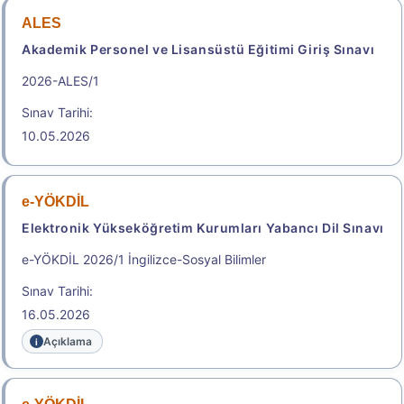
ALES
Akademik Personel ve Lisansüstü Eğitimi Giriş Sınavı
Başvuru Kılavuzu
Aday Başvuru Formu
2026-ALES/1
Başvuru Merkezleri
Sınav Tarihi:
10.05.2026
Aday İşlemleri Sistemi (AİS) Engelli Başvuru Kullanıcı
Kılavuzu
.
e-YÖKDİL
Elektronik Yükseköğretim Kurumları Yabancı Dil Sınavı
2026-MEB-AGS (Akademi Giriş
e-YÖKDİL 2026/1 İngilizce-Sosyal Bilimler
Sınavı (AGS), Öğretmenlik Alan
Sınav Tarihi:
Bilgisi Testi (ÖABT))
16.05.2026
Millî Eğitim Bakanlığı Akademi Giriş Sınavı
Açıklama
Sonuç Tarihi: 26.08.2026