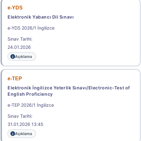
Başvuru Yap
e-YDS
Elektronik Yabancı Dil Sınavı
.
e-YDS 2026/1 İngilizce
Sınav Tarihi:
2026-İYÖS
24.01.2026
İdari Yargı Ön Sınavı
Açıklama
Başvuru Tarihi: 11.08.2026 - 19.08.2026
e-TEP
Başvuru Yap
Elektronik İngilizce Yeterlik Sınavı/Electronic-Test of
English Proficiency
.
e-TEP 2026/1 İngilizce
Sınav Tarihi:
2026-TR-YÖS/2
31.01.2026 13:45
Türkiye Yurt Dışından Öğrenci Kabul Sınavı
Açıklama