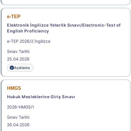
Sonuçlar
e-TEP
Başvuru Kılavuzu
Elektronik İngilizce Yeterlik Sınavı/Electronic-Test of
English Proficiency
2026-ALES/2: Temel Soru Kitapçığı ve Cevap
Anahtarı (% 10)
e-TEP 2026/2 İngilizce
Sınav Tarihi:
Aday Başvuru Formu
25.04.2026
Aday İşlemleri Sistemi (AİS) Engelli Başvuru Kullanıcı
Açıklama
Kılavuzu
Başvuru Merkezleri Listesi
HMGS
Hukuk Mesleklerine Giriş Sınavı
.
2026-HMGS/1
Sınav Tarihi:
e-YDS 2026/9 İngilizce
26.04.2026
Elektronik Yabancı Dil Sınavı