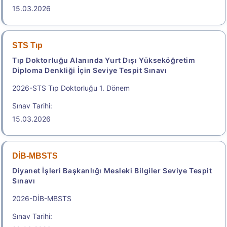
15.03.2026
.
2026-ÖZYES
STS Tıp
Tıp Doktorluğu Alanında Yurt Dışı Yükseköğretim
YKS Kapsamında Spor Bilimleri İçin Özel Yetenek
Diploma Denkliği İçin Seviye Tespit Sınavı
Sınavı
Sınav Tarihi: 15.08.2026 - 18.08.2026
2026-STS Tıp Doktorluğu 1. Dönem
2.250,00
Sınav Tarihi:
15.03.2026
2026 Özel Yetenek Sınavı (ÖZYES) Kılavuzu
DİB-MBSTS
Diyanet İşleri Başkanlığı Mesleki Bilgiler Seviye Tespit
Başvuru Merkezleri
Sınavı
2026-DİB-MBSTS
.
Sınav Tarihi: