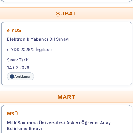
Geç Başvuru Tarihi: 07.08.2026 - 11.08.2026
23:59
ŞUBAT
Başvuru Yap
e-YDS
Elektronik Yabancı Dil Sınavı
2026 - TÜRKİYE YURT DIŞINDAN ÖĞRENCİ KABUL
e-YDS 2026/2 İngilizce
SINAVI (TR-YÖS/2) KILAVUZU
Sınav Tarihi:
2026 - EXAM FOR FOREING STUDENTS FOR
14.02.2026
HIGHER EDUCATION IN TÜRKİYE (TR-YÖS/2) GUIDE
Açıklama
TR-YÖS/2 BAŞVURU SÜRECİ / TR-YÖS/2
APPLICATION PROCESS
MART
.
MSÜ
2026-DGS
Millî Savunma Üniversitesi Askerî Öğrenci Aday
Belirleme Sınavı