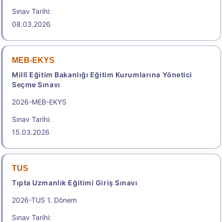
Sınav Tarihi:
.
08.03.2026
e-YDS 2026/9 İngilizce
MEB-EKYS
Elektronik Yabancı Dil Sınavı
Millî Eğitim Bakanlığı Eğitim Kurumlarına Yönetici
Başvuru Tarihi: 05.08.2026 14:00 -
Seçme Sınavı
13.08.2026 23:59
2026-MEB-EKYS
2.150,00
Sınav Tarihi:
15.03.2026
Başvuru Yap
2026-Elektronik Yabancı Dil Sınavı (2026 e-YDS)
TUS
Kılavuzu
Tıpta Uzmanlık Eğitimi Giriş Sınavı
2026-TUS 1. Dönem
Aday İşlemleri Sistemi (AİS) Engelli Başvuru Kullanıcı
Kılavuzu
Sınav Tarihi: