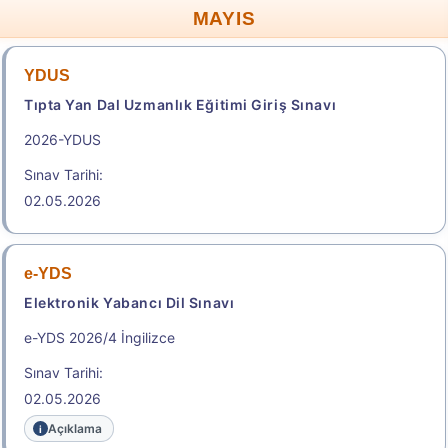
2.150,00
MAYIS
YDUS
Sonuçlar
Tıpta Yan Dal Uzmanlık Eğitimi Giriş Sınavı
2026-YDUS
2026-Elektronik Yabancı Dil Sınavı (2026 e-YDS)
Kılavuzu
Sınav Tarihi:
02.05.2026
Aday İşlemleri Sistemi (AİS) Engelli Başvuru Kullanıcı
Kılavuzu
.
e-YDS
Elektronik Yabancı Dil Sınavı
2026-TUS 2. Dönem
e-YDS 2026/4 İngilizce
Sınav Tarihi:
Tıpta Uzmanlık Eğitimi Giriş Sınavı
02.05.2026
Sınav Tarihi: 23.08.2026
Açıklama