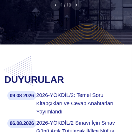
‹
›
1 / 10
DUYURULAR
2026-YÖKDİL/2: Temel Soru
09.08.2026
Kitapçıkları ve Cevap Anahtarları
Yayımlandı
2026-YÖKDİL/2 Sınavı İçin Sınav
06.08.2026
Günü Açık Tutulacak İl/İlçe Nüfus