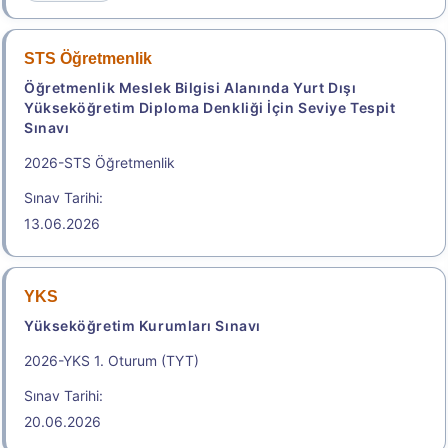
STS Öğretmenlik
Sonuçlar
Öğretmenlik Meslek Bilgisi Alanında Yurt Dışı
Yükseköğretim Diploma Denkliği İçin Seviye Tespit
Başvuru Kılavuzu
Aday Başvuru Formu
Sınavı
2026-STS Öğretmenlik
Aday İşlemleri Sistemi (AİS) Engelli Başvuru Kullanıcı
Kılavuzu
Sınav Tarihi:
13.06.2026
Başvuru Merkezleri
Adres İline Göre Tercih Edilebilecek Yakın Sınav
YKS
Merkezleri
Yükseköğretim Kurumları Sınavı
.
2026-YKS 1. Oturum (TYT)
Sınav Tarihi:
2026-HMGS/2
20.06.2026