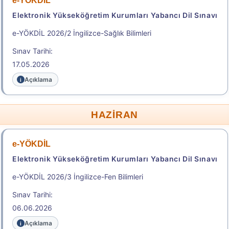
e-YÖKDİL
Sonuçlar
Elektronik Yükseköğretim Kurumları Yabancı Dil Sınavı
e-YÖKDİL 2026/2 İngilizce-Sağlık Bilimleri
Başvuru Kılavuzu
Aday Başvuru Formu
Sınav Tarihi:
17.05.2026
Aday İşlemleri Sistemi (AİS) Engelli Başvuru Kullanıcı
Kılavuzu
Açıklama
Başvuru Merkezleri Listesi
HAZİRAN
Adres İline Göre Tercih Edilebilecek Yakın Sınav
Merkezleri
e-YÖKDİL
.
Elektronik Yükseköğretim Kurumları Yabancı Dil Sınavı
e-YÖKDİL 2026/3 İngilizce-Fen Bilimleri
2026-YÖKDİL/2
Sınav Tarihi:
06.06.2026
Yükseköğretim Kurumları Yabancı Dil Sınavı
Açıklama
Sonuç Tarihi: 26.08.2026