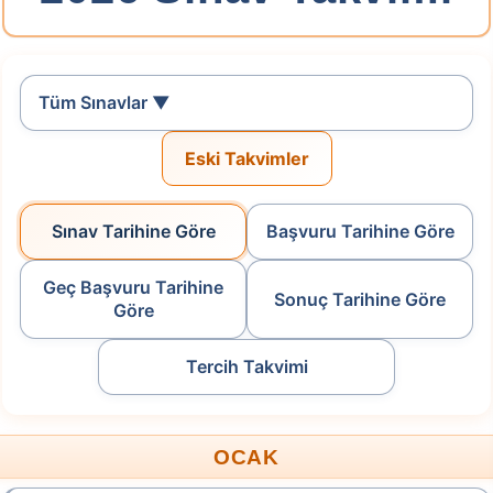
Tercih Tarihleri: 29.07.2026 11:45 -
10.08.2026 23:59
Tüm Sınavlar ▼
Tercih Yap
Eski Takvimler
2026-Yükseköğretim Programları ve Kontenjanları
Kılavuzu
Sınav Tarihine Göre
Başvuru Tarihine Göre
Tablo-3
Tablo-4
Geç Başvuru Tarihine
.
Sonuç Tarihine Göre
Göre
2026-HMGS/2
Tercih Takvimi
Hukuk Mesleklerine Giriş Sınavı
Başvuru Tarihi: 11.08.2026 - 19.08.2026
OCAK