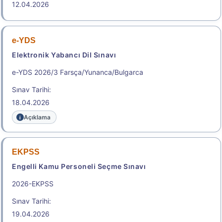
12.04.2026
Başvuru Yap
Başvuru Kılavuzu
Aday Başvuru Formu
e-YDS
Elektronik Yabancı Dil Sınavı
Aday İşlemleri Sistemi (AİS) Engelli Başvuru Kullanıcı
Kılavuzu
e-YDS 2026/3 Farsça/Yunanca/Bulgarca
Sınav Tarihi:
Başvuru Merkezleri
Yakın Sınav Merkezleri
18.04.2026
.
Açıklama
2026-ALES/2
EKPSS
Engelli Kamu Personeli Seçme Sınavı
Akademik Personel ve Lisansüstü Eğitimi Giriş
Sınavı
2026-EKPSS
Sonuç Tarihi: 21.08.2026
Sınav Tarihi:
19.04.2026