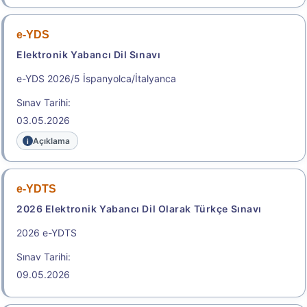
e-YDS
Başvuru Kılavuzu
Aday Başvuru Formu
Elektronik Yabancı Dil Sınavı
Başvuru Merkezleri
e-YDS 2026/5 İspanyolca/İtalyanca
Sınav Tarihi:
Aday İşlemleri Sistemi (AİS) Engelli Başvuru Kullanıcı
03.05.2026
Kılavuzu
Açıklama
.
e-YDTS
2026-STS Tıp Doktorluğu 2.
2026 Elektronik Yabancı Dil Olarak Türkçe Sınavı
Dönem
2026 e-YDTS
Tıp Doktorluğu Alanında Yurt Dışı Yükseköğretim
Diploma Denkliği İçin Seviye Tespit Sınavı
Sınav Tarihi:
Sınav Tarihi: 23.08.2026
09.05.2026