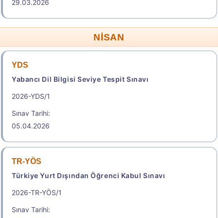
29.03.2026
e-TEP 2026/3 İngilizce
Elektronik İngilizce Yeterlik Sınavı/Electronic-Test of
English Proficiency
NİSAN
Sonuç Tarihi: 18.08.2026
YDS
Yabancı Dil Bilgisi Seviye Tespit Sınavı
Sonuçlar
2026-YDS/1
.
Sınav Tarihi:
05.04.2026
2026-KPSS Ön Lisans
Kamu Personel Seçme Sınavı
TR-YÖS
Geç Başvuru Tarihi: 19.08.2026 - 20.08.2026
Türkiye Yurt Dışından Öğrenci Kabul Sınavı
23:59
2026-TR-YÖS/1
800,00
Sınav Tarihi: