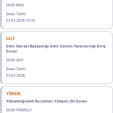
Dikey Geçiş Sınavı
2026-MSÜ
Sonuç Tarihi: 13.08.2026
Sınav Tarihi:
01.03.2026 10:15
Sonuçlar
GUY
Genel Bilgiler Temel İlke ve Kurallar
Gelir İdaresi Başkanlığı Gelir Uzman Yardımcılığı Giriş
Sınavı
TABLO-2. Ön Lisans Mezuniyet Alanlarına Göre
Dikey Geçiş Yapılabilecek Lisans Programları
2026-GUY
Ön Lisans Diploması Alınacak Olan/Alınan Program
Sınav Tarihi:
07.03.2026
Aday Başvuru Formu
Aday İşlemleri Sistemi (AİS) Engelli Başvuru Kullanıcı
YÖKDİL
Kılavuzu
Yükseköğretim Kurumları Yabancı Dil Sınavı
2026-YÖKDİL/1
Başvuru Merkezleri