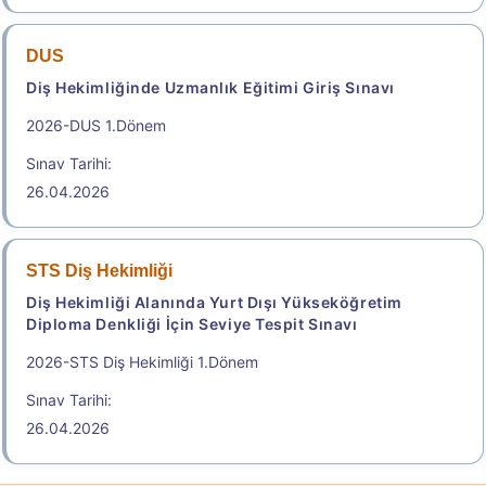
Sınav Tarihi: 22.08.2026
2.150,00
DUS
Diş Hekimliğinde Uzmanlık Eğitimi Giriş Sınavı
2026-DUS 1.Dönem
Başvuru Yap
Sınav Tarihi:
2026-Elektronik Yabancı Dil Sınavı (2026 e-YDS)
26.04.2026
Kılavuzu
Aday İşlemleri Sistemi (AİS) Engelli Başvuru Kullanıcı
STS Diş Hekimliği
Kılavuzu
Diş Hekimliği Alanında Yurt Dışı Yükseköğretim
Diploma Denkliği İçin Seviye Tespit Sınavı
.
2026-STS Diş Hekimliği 1.Dönem
Sınav Tarihi:
e-YDS 2026/9 İngilizce
26.04.2026
Elektronik Yabancı Dil Sınavı
Sonuç Tarihi: 22.08.2026