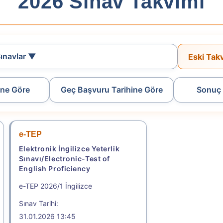
2026 Sınav Takvimi
ınavlar ▼
Eski Tak
ine Göre
Geç Başvuru Tarihine Göre
Sonuç 
e-TEP
Elektronik İngilizce Yeterlik
23:59
Sınavı/Electronic-Test of
English Proficiency
TR-YÖS/2) KILAVUZU
2026 - EXAM FOR FOREING STUDENTS FOR
e-TEP 2026/1 İngilizce
Sınav Tarihi:
CESS
31.01.2026 13:45