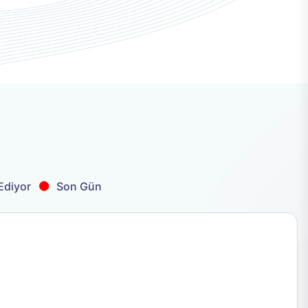
.
diyor
Son Gün