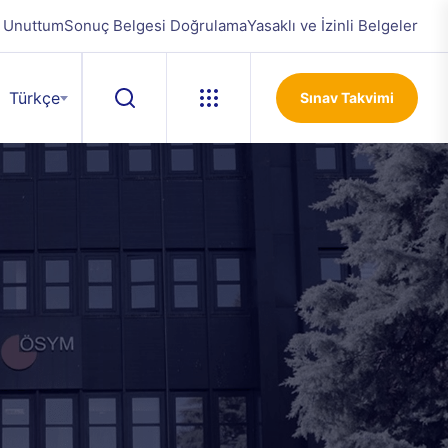
i Unuttum
Sonuç Belgesi Doğrulama
Yasaklı ve İzinli Belgeler
Türkçe
Sınav Takvimi