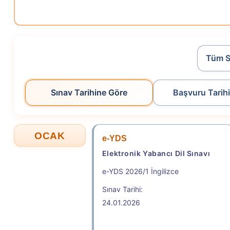
.
2026-İYÖS
İdari Yargı Ön Sınavı
Başvuru Tarihi: 11.08.2026 - 19.08.2026
Tüm S
.
Sınav Tarihine Göre
Başvuru Tarih
2026-TR-YÖS/2
OCAK
e-YDS
Türkiye Yurt Dışından Öğrenci Kabul Sınavı
Elektronik Yabancı Dil Sınavı
Geç Başvuru Tarihi: 07.08.2026 - 11.08.2026 
e-YDS 2026/1 İngilizce
2026 - TÜRKİYE YURT DIŞINDAN ÖĞRENCİ KABUL SINAVI (
Sınav Tarihi:
24.01.2026
TR-YÖS/2 BAŞVURU SÜRECİ / TR-YÖS/2 APPLICATION PRO