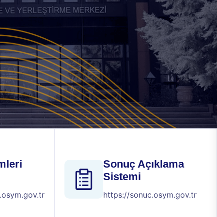
mleri
Sonuç Açıklama
Sistemi
.osym.gov.tr
https://sonuc.osym.gov.tr