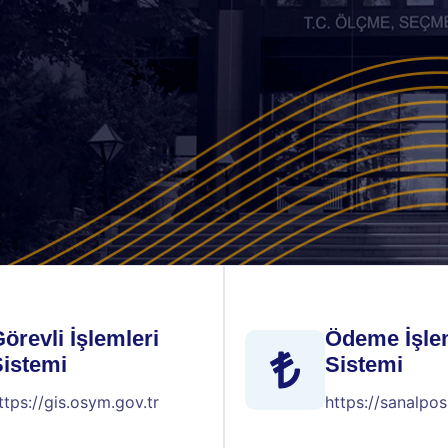
örevli İşlemleri
Ödeme İşle
Sistemi
Sistemi
ttps://gis.osym.gov.tr
https://sanalpos