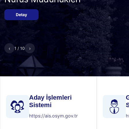
Detay
‹
›
1 / 10
Aday İşlemleri
G
Sistemi
https://ais.osym.gov.tr
h