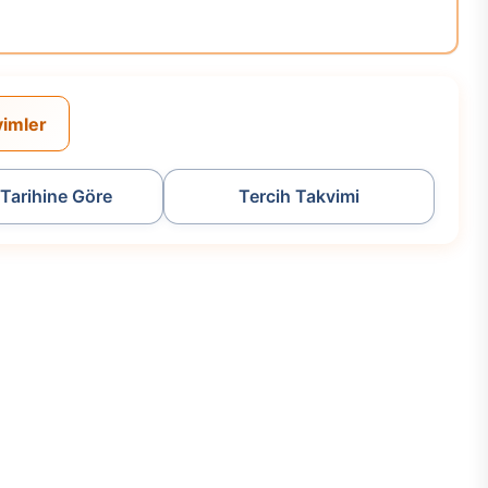
Başvuru Yap
vimler
Tarihine Göre
Tercih Takvimi
Başvuru Yap
 HIGHER EDUCATION IN TÜRKİYE (TR-YÖS/2) GUIDE