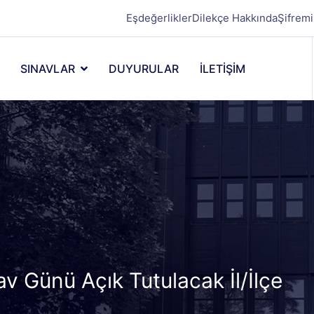
Eşdeğerlikler
Dilekçe Hakkında
Şifrem
SINAVLAR
DUYURULAR
İLETİŞİM
v Günü Açık Tutulacak İl/İlçe