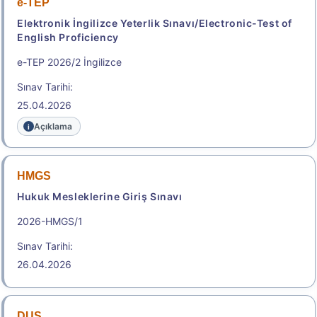
e-TEP
Başvuru Kılavuzu
Elektronik İngilizce Yeterlik Sınavı/Electronic-Test of
English Proficiency
2026-ALES/2: Temel Soru Kitapçığı ve Cevap
Anahtarı (% 10)
e-TEP 2026/2 İngilizce
Sınav Tarihi:
Aday Başvuru Formu
25.04.2026
Aday İşlemleri Sistemi (AİS) Engelli Başvuru Kullanıcı
Açıklama
Kılavuzu
Başvuru Merkezleri Listesi
HMGS
Hukuk Mesleklerine Giriş Sınavı
.
2026-HMGS/1
Sınav Tarihi:
e-YDS 2026/9 İngilizce
26.04.2026
Elektronik Yabancı Dil Sınavı
Sınav Tarihi: 22.08.2026
2.150,00
DUS