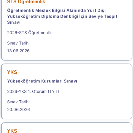
STS Öğretmenlik
Sonuçlar
Öğretmenlik Meslek Bilgisi Alanında Yurt Dışı
Yükseköğretim Diploma Denkliği İçin Seviye Tespit
Başvuru Kılavuzu
Aday Başvuru Formu
Sınavı
2026-STS Öğretmenlik
Aday İşlemleri Sistemi (AİS) Engelli Başvuru Kullanıcı
Kılavuzu
Sınav Tarihi:
13.06.2026
Başvuru Merkezleri
Adres İline Göre Tercih Edilebilecek Yakın Sınav
YKS
Merkezleri
Yükseköğretim Kurumları Sınavı
.
2026-YKS 1. Oturum (TYT)
Sınav Tarihi:
2026-HMGS/2
20.06.2026
Hukuk Mesleklerine Giriş Sınavı
Geç Başvuru Tarihi: 26.08.2026 - 26.08.2026
YKS