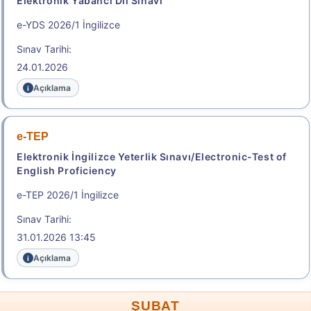
Elektronik Yabancı Dil Sınavı
.
e-YDS 2026/1 İngilizce
Sınav Tarihi:
2026-İYÖS
24.01.2026
İdari Yargı Ön Sınavı
Açıklama
Başvuru Tarihi: 11.08.2026 - 19.08.2026
e-TEP
Başvuru Yap
Elektronik İngilizce Yeterlik Sınavı/Electronic-Test of
English Proficiency
.
e-TEP 2026/1 İngilizce
Sınav Tarihi:
2026-TR-YÖS/2
31.01.2026 13:45
Türkiye Yurt Dışından Öğrenci Kabul Sınavı
Açıklama
Geç Başvuru Tarihi: 07.08.2026 - 11.08.2026
23:59
ŞUBAT