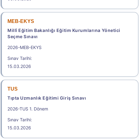
.
e-YDS 2026/9 İngilizce
MEB-EKYS
Elektronik Yabancı Dil Sınavı
Millî Eğitim Bakanlığı Eğitim Kurumlarına Yönetici
Başvuru Tarihi: 05.08.2026 14:00 -
Seçme Sınavı
13.08.2026 23:59
2026-MEB-EKYS
2.150,00
Sınav Tarihi:
15.03.2026
Başvuru Yap
2026-Elektronik Yabancı Dil Sınavı (2026 e-YDS)
TUS
Kılavuzu
Tıpta Uzmanlık Eğitimi Giriş Sınavı
2026-TUS 1. Dönem
Aday İşlemleri Sistemi (AİS) Engelli Başvuru Kullanıcı
Kılavuzu
Sınav Tarihi:
15.03.2026