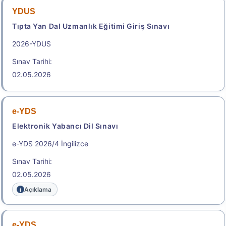
YDUS
Sonuçlar
Tıpta Yan Dal Uzmanlık Eğitimi Giriş Sınavı
2026-YDUS
2026-Elektronik Yabancı Dil Sınavı (2026 e-YDS)
Kılavuzu
Sınav Tarihi:
02.05.2026
Aday İşlemleri Sistemi (AİS) Engelli Başvuru Kullanıcı
Kılavuzu
.
e-YDS
Elektronik Yabancı Dil Sınavı
2026-TUS 2. Dönem
e-YDS 2026/4 İngilizce
Sınav Tarihi:
Tıpta Uzmanlık Eğitimi Giriş Sınavı
02.05.2026
Sınav Tarihi: 23.08.2026
Açıklama
e-YDS