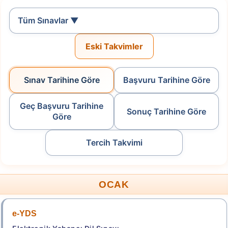
Tüm Sınavlar ▼
Tercih Yap
Eski Takvimler
2026-Yükseköğretim Programları ve Kontenjanları
Kılavuzu
Sınav Tarihine Göre
Başvuru Tarihine Göre
Tablo-3
Tablo-4
Geç Başvuru Tarihine
.
Sonuç Tarihine Göre
Göre
2026-HMGS/2
Tercih Takvimi
Hukuk Mesleklerine Giriş Sınavı
Başvuru Tarihi: 11.08.2026 - 19.08.2026
OCAK
Başvuru Yap
e-YDS