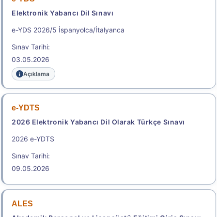
Başvuru Kılavuzu
Aday Başvuru Formu
Elektronik Yabancı Dil Sınavı
Başvuru Merkezleri
e-YDS 2026/5 İspanyolca/İtalyanca
Sınav Tarihi:
Aday İşlemleri Sistemi (AİS) Engelli Başvuru Kullanıcı
03.05.2026
Kılavuzu
Açıklama
.
e-YDTS
2026-STS Tıp Doktorluğu 2.
2026 Elektronik Yabancı Dil Olarak Türkçe Sınavı
Dönem
2026 e-YDTS
Tıp Doktorluğu Alanında Yurt Dışı Yükseköğretim
Diploma Denkliği İçin Seviye Tespit Sınavı
Sınav Tarihi:
Sınav Tarihi: 23.08.2026
09.05.2026
ALES