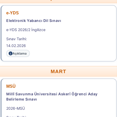
Başvuru Yap
e-YDS
Elektronik Yabancı Dil Sınavı
2026 - TÜRKİYE YURT DIŞINDAN ÖĞRENCİ KABUL
e-YDS 2026/2 İngilizce
SINAVI (TR-YÖS/2) KILAVUZU
Sınav Tarihi:
2026 - EXAM FOR FOREING STUDENTS FOR
14.02.2026
HIGHER EDUCATION IN TÜRKİYE (TR-YÖS/2) GUIDE
Açıklama
TR-YÖS/2 BAŞVURU SÜRECİ / TR-YÖS/2
APPLICATION PROCESS
MART
.
MSÜ
2026-DGS
Millî Savunma Üniversitesi Askerî Öğrenci Aday
Belirleme Sınavı
Dikey Geçiş Sınavı
2026-MSÜ
Sonuç Tarihi: 13.08.2026