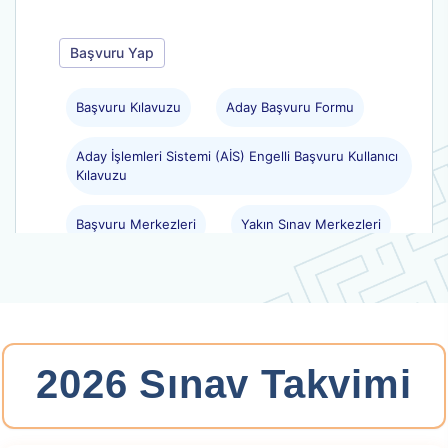
Başvuru Yap
Başvuru Kılavuzu
Aday Başvuru Formu
Aday İşlemleri Sistemi (AİS) Engelli Başvuru Kullanıcı
Kılavuzu
Başvuru Merkezleri
Yakın Sınav Merkezleri
.
2026-YKS: Yerleştirme
2026 Sınav Takvimi
Yükseköğretim Kurumları Sınavı
Tercih Tarihleri: 29.07.2026 11:45 -
10.08.2026 23:59