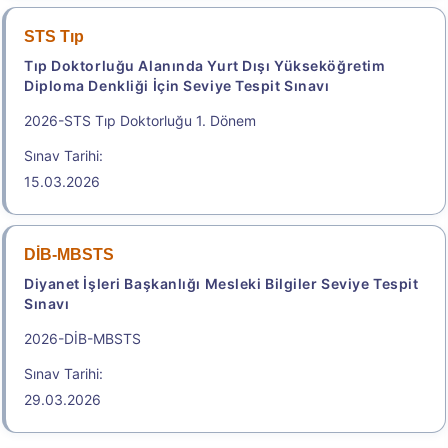
.
2026-ÖZYES
STS Tıp
Tıp Doktorluğu Alanında Yurt Dışı Yükseköğretim
YKS Kapsamında Spor Bilimleri İçin Özel Yetenek
Diploma Denkliği İçin Seviye Tespit Sınavı
Sınavı
Sınav Tarihi: 15.08.2026 - 18.08.2026
2026-STS Tıp Doktorluğu 1. Dönem
2.250,00
Sınav Tarihi:
15.03.2026
2026 Özel Yetenek Sınavı (ÖZYES) Kılavuzu
DİB-MBSTS
Diyanet İşleri Başkanlığı Mesleki Bilgiler Seviye Tespit
Başvuru Merkezleri
Sınavı
2026-DİB-MBSTS
.
Sınav Tarihi:
29.03.2026
e-TEP 2026/3 İngilizce
Elektronik İngilizce Yeterlik Sınavı/Electronic-Test of