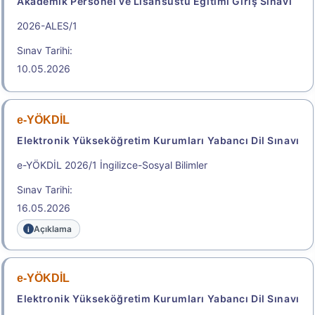
Akademik Personel ve Lisansüstü Eğitimi Giriş Sınavı
Başvuru Kılavuzu
Aday Başvuru Formu
2026-ALES/1
Başvuru Merkezleri
Sınav Tarihi:
10.05.2026
Aday İşlemleri Sistemi (AİS) Engelli Başvuru Kullanıcı
Kılavuzu
.
e-YÖKDİL
Elektronik Yükseköğretim Kurumları Yabancı Dil Sınavı
2026-MEB-AGS (Akademi Giriş
e-YÖKDİL 2026/1 İngilizce-Sosyal Bilimler
Sınavı (AGS), Öğretmenlik Alan
Sınav Tarihi:
Bilgisi Testi (ÖABT))
16.05.2026
Millî Eğitim Bakanlığı Akademi Giriş Sınavı
Açıklama
Sonuç Tarihi: 26.08.2026
e-YÖKDİL
Sonuçlar
Elektronik Yükseköğretim Kurumları Yabancı Dil Sınavı