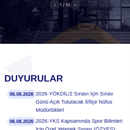
‹
›
1 / 10
DUYURULAR
2026-YÖKDİL/2 Sınavı İçin Sınav
06.08.2026
Günü Açık Tutulacak İl/İlçe Nüfus
Müdürlükleri
2026-YKS Kapsamında Spor Bilimleri
06.08.2026
İçin Özel Yetenek Sınavı (ÖZYES):