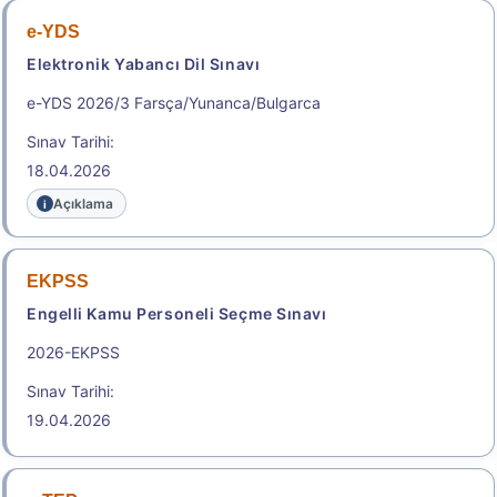
Başvuru Kılavuzu
Aday Başvuru Formu
e-YDS
Elektronik Yabancı Dil Sınavı
Aday İşlemleri Sistemi (AİS) Engelli Başvuru Kullanıcı
Kılavuzu
e-YDS 2026/3 Farsça/Yunanca/Bulgarca
Sınav Tarihi:
Başvuru Merkezleri
Yakın Sınav Merkezleri
18.04.2026
.
Açıklama
2026-ALES/2
EKPSS
Engelli Kamu Personeli Seçme Sınavı
Akademik Personel ve Lisansüstü Eğitimi Giriş
Sınavı
2026-EKPSS
Sonuç Tarihi: 21.08.2026
Sınav Tarihi:
19.04.2026
Sonuçlar