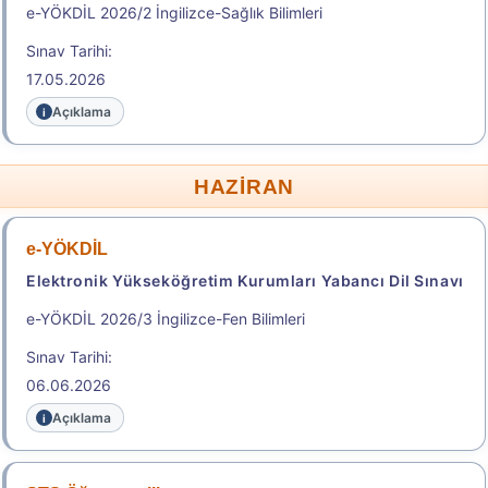
e-YÖKDİL 2026/2 İngilizce-Sağlık Bilimleri
Başvuru Kılavuzu
Aday Başvuru Formu
Sınav Tarihi:
17.05.2026
Aday İşlemleri Sistemi (AİS) Engelli Başvuru Kullanıcı
Kılavuzu
Açıklama
Başvuru Merkezleri Listesi
HAZİRAN
Adres İline Göre Tercih Edilebilecek Yakın Sınav
Merkezleri
e-YÖKDİL
.
Elektronik Yükseköğretim Kurumları Yabancı Dil Sınavı
e-YÖKDİL 2026/3 İngilizce-Fen Bilimleri
2026-YÖKDİL/2
Sınav Tarihi:
06.06.2026
Yükseköğretim Kurumları Yabancı Dil Sınavı
Açıklama
Sonuç Tarihi: 26.08.2026