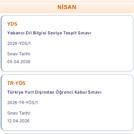
English Proficiency
NİSAN
Sonuç Tarihi: 18.08.2026
YDS
Yabancı Dil Bilgisi Seviye Tespit Sınavı
Sonuçlar
2026-YDS/1
.
Sınav Tarihi:
05.04.2026
2026-KPSS Ön Lisans
Kamu Personel Seçme Sınavı
TR-YÖS
Geç Başvuru Tarihi: 19.08.2026 - 20.08.2026
Türkiye Yurt Dışından Öğrenci Kabul Sınavı
23:59
2026-TR-YÖS/1
800,00
Sınav Tarihi:
12.04.2026
Başvuru Yap