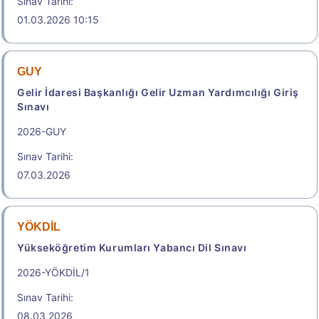
Sınav Tarihi:
01.03.2026 10:15
Sonuçlar
GUY
Genel Bilgiler Temel İlke ve Kurallar
Gelir İdaresi Başkanlığı Gelir Uzman Yardımcılığı Giriş
Sınavı
TABLO-2. Ön Lisans Mezuniyet Alanlarına Göre
Dikey Geçiş Yapılabilecek Lisans Programları
2026-GUY
Ön Lisans Diploması Alınacak Olan/Alınan Program
Sınav Tarihi:
07.03.2026
Aday Başvuru Formu
Aday İşlemleri Sistemi (AİS) Engelli Başvuru Kullanıcı
YÖKDİL
Kılavuzu
Yükseköğretim Kurumları Yabancı Dil Sınavı
2026-YÖKDİL/1
Başvuru Merkezleri
Sınav Tarihi:
08.03.2026