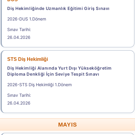
Diş Hekimliğinde Uzmanlık Eğitimi Giriş Sınavı
2026-DUS 1.Dönem
Başvuru Yap
Sınav Tarihi:
2026-Elektronik Yabancı Dil Sınavı (2026 e-YDS)
26.04.2026
Kılavuzu
Aday İşlemleri Sistemi (AİS) Engelli Başvuru Kullanıcı
STS Diş Hekimliği
Kılavuzu
Diş Hekimliği Alanında Yurt Dışı Yükseköğretim
Diploma Denkliği İçin Seviye Tespit Sınavı
.
2026-STS Diş Hekimliği 1.Dönem
Sınav Tarihi:
e-YDS 2026/9 İngilizce
26.04.2026
Elektronik Yabancı Dil Sınavı
Sonuç Tarihi: 22.08.2026
2.150,00
MAYIS