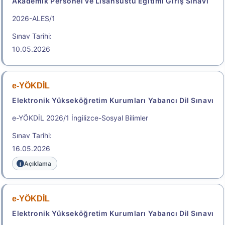
Akademik Personel ve Lisansüstü Eğitimi Giriş Sınavı
Başvuru Kılavuzu
Aday Başvuru Formu
2026-ALES/1
Başvuru Merkezleri
Sınav Tarihi:
10.05.2026
Aday İşlemleri Sistemi (AİS) Engelli Başvuru Kullanıcı
Kılavuzu
.
e-YÖKDİL
Elektronik Yükseköğretim Kurumları Yabancı Dil Sınavı
2026-MEB-AGS (Akademi Giriş
e-YÖKDİL 2026/1 İngilizce-Sosyal Bilimler
Sınavı (AGS), Öğretmenlik Alan
Sınav Tarihi:
Bilgisi Testi (ÖABT))
16.05.2026
Millî Eğitim Bakanlığı Akademi Giriş Sınavı
Açıklama
Sonuç Tarihi: 26.08.2026
e-YÖKDİL
Sonuçlar
Elektronik Yükseköğretim Kurumları Yabancı Dil Sınavı