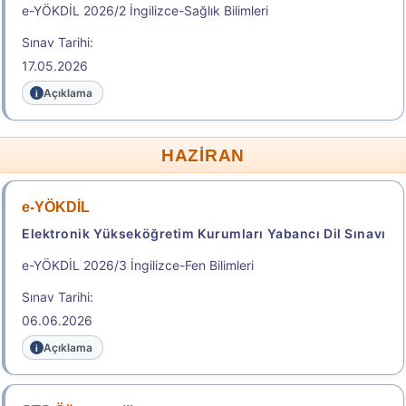
e-YÖKDİL 2026/2 İngilizce-Sağlık Bilimleri
Başvuru Kılavuzu
Aday Başvuru Formu
Sınav Tarihi:
17.05.2026
Aday İşlemleri Sistemi (AİS) Engelli Başvuru Kullanıcı
Kılavuzu
Açıklama
Başvuru Merkezleri Listesi
HAZİRAN
Adres İline Göre Tercih Edilebilecek Yakın Sınav
Merkezleri
e-YÖKDİL
.
Elektronik Yükseköğretim Kurumları Yabancı Dil Sınavı
e-YÖKDİL 2026/3 İngilizce-Fen Bilimleri
2026-YÖKDİL/2
Sınav Tarihi:
06.06.2026
Yükseköğretim Kurumları Yabancı Dil Sınavı
Açıklama
Sonuç Tarihi: 26.08.2026