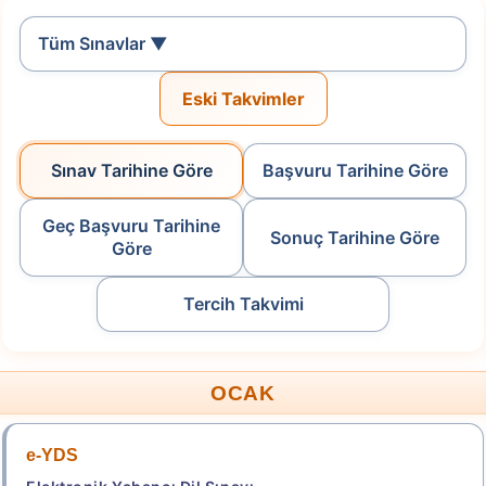
Tüm Sınavlar ▼
Tercih Yap
Eski Takvimler
2026-Yükseköğretim Programları ve Kontenjanları
Kılavuzu
Sınav Tarihine Göre
Başvuru Tarihine Göre
Tablo-3
Tablo-4
Geç Başvuru Tarihine
.
Sonuç Tarihine Göre
Göre
2026-HMGS/2
Tercih Takvimi
Hukuk Mesleklerine Giriş Sınavı
Başvuru Tarihi: 11.08.2026 - 19.08.2026
OCAK
Başvuru Yap
e-YDS