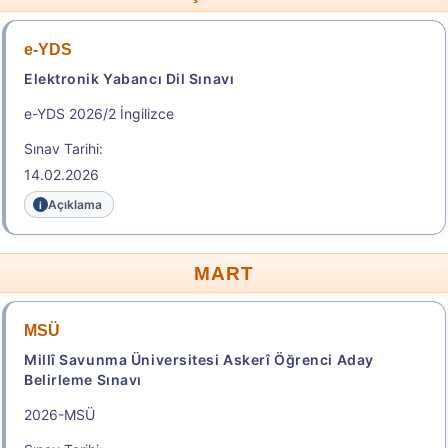
Başvuru Yap
e-YDS
Elektronik Yabancı Dil Sınavı
2026 - TÜRKİYE YURT DIŞINDAN ÖĞRENCİ KABUL
e-YDS 2026/2 İngilizce
SINAVI (TR-YÖS/2) KILAVUZU
Sınav Tarihi:
2026 - EXAM FOR FOREING STUDENTS FOR
14.02.2026
HIGHER EDUCATION IN TÜRKİYE (TR-YÖS/2) GUIDE
Açıklama
TR-YÖS/2 BAŞVURU SÜRECİ / TR-YÖS/2
APPLICATION PROCESS
MART
.
MSÜ
2026-DGS
Millî Savunma Üniversitesi Askerî Öğrenci Aday
Belirleme Sınavı
Dikey Geçiş Sınavı
2026-MSÜ
Sonuç Tarihi: 13.08.2026