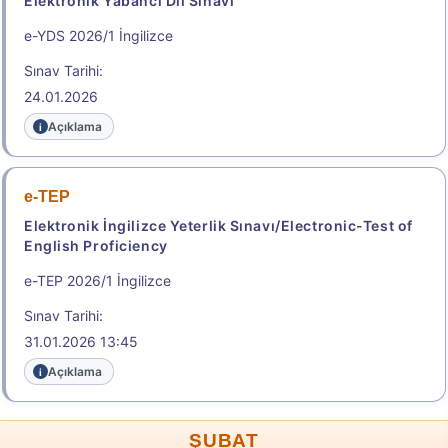
Elektronik Yabancı Dil Sınavı
.
e-YDS 2026/1 İngilizce
Sınav Tarihi:
2026-İYÖS
24.01.2026
İdari Yargı Ön Sınavı
Açıklama
Başvuru Tarihi: 11.08.2026 - 19.08.2026
e-TEP
Başvuru Yap
Elektronik İngilizce Yeterlik Sınavı/Electronic-Test of
English Proficiency
.
e-TEP 2026/1 İngilizce
Sınav Tarihi:
2026-TR-YÖS/2
31.01.2026 13:45
Türkiye Yurt Dışından Öğrenci Kabul Sınavı
Açıklama
Geç Başvuru Tarihi: 07.08.2026 - 11.08.2026
23:59
ŞUBAT