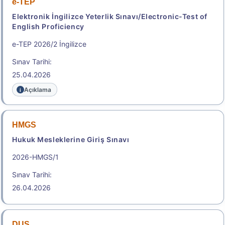
e-TEP
Başvuru Kılavuzu
Elektronik İngilizce Yeterlik Sınavı/Electronic-Test of
English Proficiency
2026-ALES/2: Temel Soru Kitapçığı ve Cevap
Anahtarı (% 10)
e-TEP 2026/2 İngilizce
Sınav Tarihi:
Aday Başvuru Formu
25.04.2026
Aday İşlemleri Sistemi (AİS) Engelli Başvuru Kullanıcı
Açıklama
Kılavuzu
Başvuru Merkezleri Listesi
HMGS
Hukuk Mesleklerine Giriş Sınavı
.
2026-HMGS/1
Sınav Tarihi:
e-YDS 2026/9 İngilizce
26.04.2026
Elektronik Yabancı Dil Sınavı
Sınav Tarihi: 22.08.2026
2.150,00
DUS