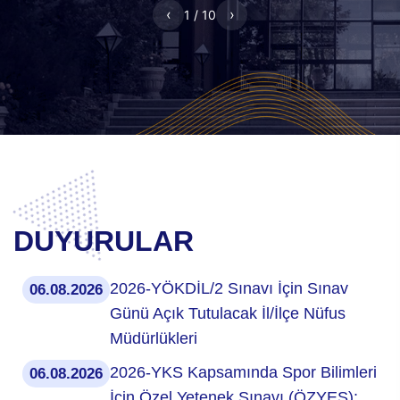
‹
›
1 / 10
DUYURULAR
2026-YÖKDİL/2 Sınavı İçin Sınav
06.08.2026
Günü Açık Tutulacak İl/İlçe Nüfus
Müdürlükleri
2026-YKS Kapsamında Spor Bilimleri
06.08.2026
İçin Özel Yetenek Sınavı (ÖZYES):