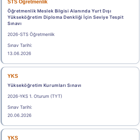
STS Öğretmenlik
Sonuçlar
Öğretmenlik Meslek Bilgisi Alanında Yurt Dışı
Yükseköğretim Diploma Denkliği İçin Seviye Tespit
Başvuru Kılavuzu
Aday Başvuru Formu
Sınavı
2026-STS Öğretmenlik
Aday İşlemleri Sistemi (AİS) Engelli Başvuru Kullanıcı
Kılavuzu
Sınav Tarihi:
13.06.2026
Başvuru Merkezleri
Adres İline Göre Tercih Edilebilecek Yakın Sınav
YKS
Merkezleri
Yükseköğretim Kurumları Sınavı
.
2026-YKS 1. Oturum (TYT)
Sınav Tarihi:
2026-HMGS/2
20.06.2026
Hukuk Mesleklerine Giriş Sınavı
Geç Başvuru Tarihi: 26.08.2026 - 26.08.2026
YKS