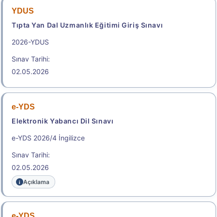
YDUS
Sonuçlar
Tıpta Yan Dal Uzmanlık Eğitimi Giriş Sınavı
2026-YDUS
2026-Elektronik Yabancı Dil Sınavı (2026 e-YDS)
Kılavuzu
Sınav Tarihi:
02.05.2026
Aday İşlemleri Sistemi (AİS) Engelli Başvuru Kullanıcı
Kılavuzu
.
e-YDS
Elektronik Yabancı Dil Sınavı
2026-TUS 2. Dönem
e-YDS 2026/4 İngilizce
Sınav Tarihi:
Tıpta Uzmanlık Eğitimi Giriş Sınavı
02.05.2026
Sınav Tarihi: 23.08.2026
Açıklama
e-YDS