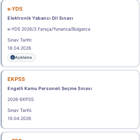
Başvuru Kılavuzu
Aday Başvuru Formu
e-YDS
Elektronik Yabancı Dil Sınavı
Aday İşlemleri Sistemi (AİS) Engelli Başvuru Kullanıcı
Kılavuzu
e-YDS 2026/3 Farsça/Yunanca/Bulgarca
Sınav Tarihi:
Başvuru Merkezleri
Yakın Sınav Merkezleri
18.04.2026
.
Açıklama
2026-ALES/2
EKPSS
Engelli Kamu Personeli Seçme Sınavı
Akademik Personel ve Lisansüstü Eğitimi Giriş
Sınavı
2026-EKPSS
Sonuç Tarihi: 21.08.2026
Sınav Tarihi:
19.04.2026
Sonuçlar