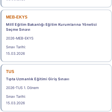
.
e-YDS 2026/9 İngilizce
MEB-EKYS
Elektronik Yabancı Dil Sınavı
Millî Eğitim Bakanlığı Eğitim Kurumlarına Yönetici
Başvuru Tarihi: 05.08.2026 14:00 -
Seçme Sınavı
13.08.2026 23:59
2026-MEB-EKYS
2.150,00
Sınav Tarihi:
15.03.2026
Başvuru Yap
2026-Elektronik Yabancı Dil Sınavı (2026 e-YDS)
TUS
Kılavuzu
Tıpta Uzmanlık Eğitimi Giriş Sınavı
2026-TUS 1. Dönem
Aday İşlemleri Sistemi (AİS) Engelli Başvuru Kullanıcı
Kılavuzu
Sınav Tarihi:
15.03.2026