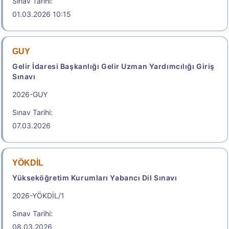
Sınav Tarihi:
01.03.2026 10:15
Sonuçlar
GUY
Genel Bilgiler Temel İlke ve Kurallar
Gelir İdaresi Başkanlığı Gelir Uzman Yardımcılığı Giriş
Sınavı
TABLO-2. Ön Lisans Mezuniyet Alanlarına Göre
Dikey Geçiş Yapılabilecek Lisans Programları
2026-GUY
Ön Lisans Diploması Alınacak Olan/Alınan Program
Sınav Tarihi:
07.03.2026
Aday Başvuru Formu
Aday İşlemleri Sistemi (AİS) Engelli Başvuru Kullanıcı
YÖKDİL
Kılavuzu
Yükseköğretim Kurumları Yabancı Dil Sınavı
2026-YÖKDİL/1
Başvuru Merkezleri
Sınav Tarihi:
08.03.2026