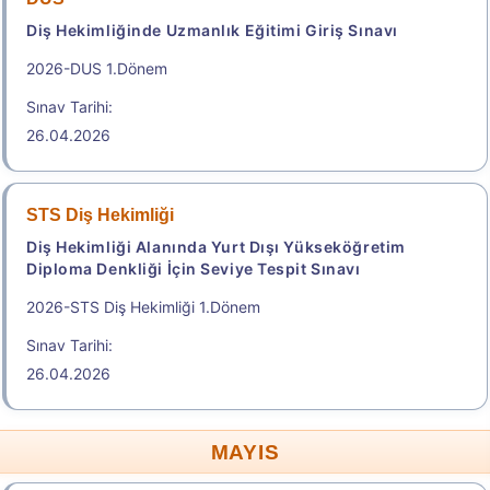
Diş Hekimliğinde Uzmanlık Eğitimi Giriş Sınavı
2026-DUS 1.Dönem
Başvuru Yap
Sınav Tarihi:
2026-Elektronik Yabancı Dil Sınavı (2026 e-YDS)
26.04.2026
Kılavuzu
Aday İşlemleri Sistemi (AİS) Engelli Başvuru Kullanıcı
STS Diş Hekimliği
Kılavuzu
Diş Hekimliği Alanında Yurt Dışı Yükseköğretim
Diploma Denkliği İçin Seviye Tespit Sınavı
.
2026-STS Diş Hekimliği 1.Dönem
Sınav Tarihi:
e-YDS 2026/9 İngilizce
26.04.2026
Elektronik Yabancı Dil Sınavı
Sonuç Tarihi: 22.08.2026
2.150,00
MAYIS