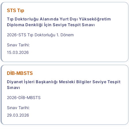
.
2026-ÖZYES
STS Tıp
Tıp Doktorluğu Alanında Yurt Dışı Yükseköğretim
YKS Kapsamında Spor Bilimleri İçin Özel Yetenek
Diploma Denkliği İçin Seviye Tespit Sınavı
Sınavı
Sınav Tarihi: 15.08.2026 - 18.08.2026
2026-STS Tıp Doktorluğu 1. Dönem
2.250,00
Sınav Tarihi:
15.03.2026
2026 Özel Yetenek Sınavı (ÖZYES) Kılavuzu
DİB-MBSTS
Diyanet İşleri Başkanlığı Mesleki Bilgiler Seviye Tespit
Başvuru Merkezleri
Sınavı
2026-DİB-MBSTS
.
Sınav Tarihi:
29.03.2026
e-TEP 2026/3 İngilizce
Elektronik İngilizce Yeterlik Sınavı/Electronic-Test of