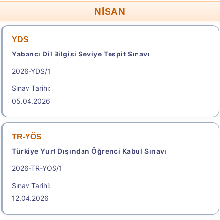
English Proficiency
NİSAN
Sonuç Tarihi: 18.08.2026
YDS
Yabancı Dil Bilgisi Seviye Tespit Sınavı
Sonuçlar
2026-YDS/1
.
Sınav Tarihi:
05.04.2026
2026-KPSS Ön Lisans
Kamu Personel Seçme Sınavı
TR-YÖS
Geç Başvuru Tarihi: 19.08.2026 - 20.08.2026
Türkiye Yurt Dışından Öğrenci Kabul Sınavı
23:59
2026-TR-YÖS/1
800,00
Sınav Tarihi:
12.04.2026
Başvuru Yap