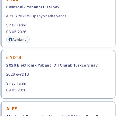
Başvuru Kılavuzu
Aday Başvuru Formu
Elektronik Yabancı Dil Sınavı
Başvuru Merkezleri
e-YDS 2026/5 İspanyolca/İtalyanca
Sınav Tarihi:
Aday İşlemleri Sistemi (AİS) Engelli Başvuru Kullanıcı
03.05.2026
Kılavuzu
Açıklama
.
e-YDTS
2026-STS Tıp Doktorluğu 2.
2026 Elektronik Yabancı Dil Olarak Türkçe Sınavı
Dönem
2026 e-YDTS
Tıp Doktorluğu Alanında Yurt Dışı Yükseköğretim
Diploma Denkliği İçin Seviye Tespit Sınavı
Sınav Tarihi:
Sınav Tarihi: 23.08.2026
09.05.2026
ALES