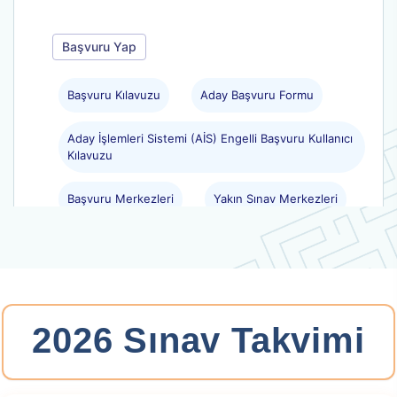
Başvuru Yap
Başvuru Kılavuzu
Aday Başvuru Formu
Aday İşlemleri Sistemi (AİS) Engelli Başvuru Kullanıcı
Kılavuzu
Başvuru Merkezleri
Yakın Sınav Merkezleri
.
2026-YKS: Yerleştirme
2026 Sınav Takvimi
Yükseköğretim Kurumları Sınavı
Tercih Tarihleri: 29.07.2026 11:45 -
10.08.2026 23:59